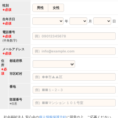
性別
男性
女性
※必須
生年月日
年
月
日
※必須
電話番号
※必須
(半角数字)
メールアドレス
※必須
住
都道府県
所
※必
須
市区町村
番地
部屋番号
※任意
社会福祉法人 安心会の
個人情報保護方針
に同意の上、ご応募ください。