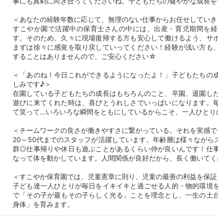
事にも真剣に向き合ってくださいね。子どもたちの健やかな成長を
＜あなたの経験年数に応じて、無理のない仕事からお任せしていき
すこやか園で活躍中の保育士さんの中には、出産・育児期間を経
す。そのため、久々に現場復帰する方も安心して働けるよう、サ
まずは徐々に感覚を取り戻していってください！経験が浅い方も
することはありませんので、ご安心ください☆
＜「あのね！今日これができるようになったよ！」子どもたちの
しみです♪＞
在園している子どもたちの成長はもちろんのこと、卒園、退園し
遊びに来てくれた時は、喜びとうれしさでいっぱいになります。
て笑って…いろいろな瞬間をともにしているからこそ、一人ひとり
＜チームワークの良さが働きやすさに繋がっている。それを実感で
20～50代までのスタッフが活躍しています。年齢層は様々ながら
群◎仕事帰りや休日も遊ぶことがあるくらい仲が良いんです！仕
なって体を動かしています。人間関係が良好だから、長く働いてく
＜すこやか保育園では、児童憲章に則り、児童の最善の利益を保証
子ども達一人ひとりが毎日をイキイキと過ごせる人的・物的環境
で「その子が最もその子らしく光る」ことを理念とし、一生の土
身体」を育みます。