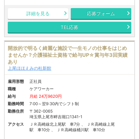
詳細を見る
応募フォーム
TEL応募
開放的で明るく綺麗な施設で一生モノの仕事をはじめ
ませんか？介護福祉士資格で給与UP☆賞与年3回実績
あり
上尾ほほえみの杜新館
雇用形態
正社員
職種
ケアワーカー
給与
月給 24万9620円
勤務時間
7:00～翌9:30内でシフト制
勤務住所
〒362-0065
埼玉県上尾市畔吉堀口1341-1
アクセス
ＪＲ高崎線北上尾駅 車7分 、 ＪＲ高崎線上尾
駅 車10分 、 ＪＲ高崎線桶川駅 車10分