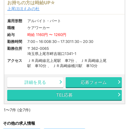
お持ちの方は時給UP☆
上尾ほほえみの杜
雇用形態
アルバイト・パート
職種
ケアワーカー
給与
時給 1160円 〜 1260円
勤務時間
7:00～16:008:30～17:3011:30～20:30
勤務住所
〒362-0065
埼玉県上尾市畔吉堀口1341-1
アクセス
ＪＲ高崎線北上尾駅 車7分 、 ＪＲ高崎線上尾
駅 車10分 、 ＪＲ高崎線桶川駅 車10分
詳細を見る
応募フォーム
TEL応募
1〜7件 (全7件)
その他の求人情報