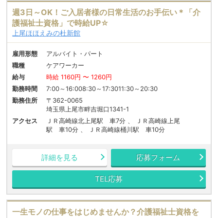
週3日～OK！ご入居者様の日常生活のお手伝い＊「介
護福祉士資格」で時給UP☆
上尾ほほえみの杜新館
雇用形態
アルバイト・パート
職種
ケアワーカー
給与
時給 1160円 〜 1260円
勤務時間
7:00～16:008:30～17:3011:30～20:30
勤務住所
〒362-0065
埼玉県上尾市畔吉堀口1341-1
アクセス
ＪＲ高崎線北上尾駅 車7分 、 ＪＲ高崎線上尾
駅 車10分 、 ＪＲ高崎線桶川駅 車10分
詳細を見る
応募フォーム
TEL応募
一生モノの仕事をはじめませんか？介護福祉士資格を